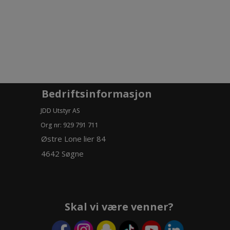
Bedriftsinformasjon
JDD Utstyr AS
Org nr: 929 791 711
Østre Lone lier 84
4642 Søgne
Skal vi være venner?