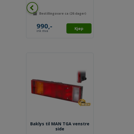
Bestillingsvare ca (
26
dager)
990,-
Kjøp
ink mva
Baklys til MAN TGA venstre
side