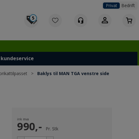
Privat
Bedrift
5
Logg inn
 kundeservice
brikattilpasset
>
Baklys til MAN TGA venstre side
ink mva
990,-
Pr.
Stk