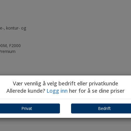
e-, kontur- og
00M, F2000
 Premium
Vær vennlig å velg bedrift eller privatkunde
Allerede kunde?
Logg inn
her for å se dine priser
Privat
Bedrift