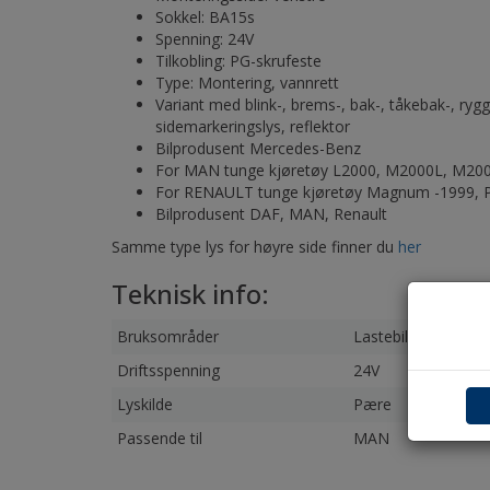
Sokkel: BA15s
Spenning: 24V
Tilkobling: PG-skrufeste
Type: Montering, vannrett
Variant med blink-, brems-, bak-, tåkebak-, rygg
sidemarkeringslys, reflektor
Bilprodusent Mercedes-Benz
For MAN tunge kjøretøy L2000, M2000L, M20
For RENAULT tunge kjøretøy Magnum -1999,
Bilprodusent DAF, MAN, Renault
Samme type lys for høyre side finner du
her
Teknisk info:
Bruksområder
Lastebil
Driftsspenning
24V
Lyskilde
Pære
Passende til
MAN