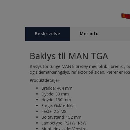
Beskrivelse
Mer info
Baklys til MAN TGA
Baklys for tunge MAN kjøretøy med blink-, brems-, ba
og sidemarkeringslys, reflektor på siden. Pærer er ikk
Produktdetaljer
Bredde: 464 mm
Dybde: 83 mm
Høyde: 130 mm
Farge: Gul/rød/klar
Feste: 2 x M8
Boltavstand: 152 mm
Lampetype: P21W, R5W
Monteringsside: Venstre