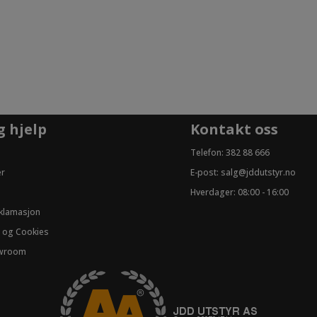
g hjelp
Kontakt oss
Telefon:
382 88 666
er
E-post:
salg@jddutstyr.no
Hverdager: 08:00 - 16:00
eklamasjon
 og Cookies
owroom