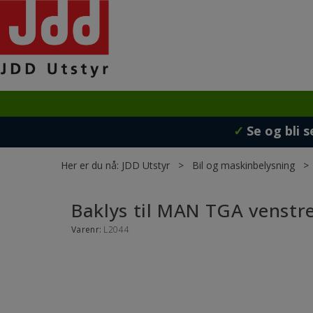
✓
Se og bli s
Her er du nå:
JDD Utstyr
>
Bil og maskinbelysning
Baklys til MAN TGA venstre
Varenr:
L2044