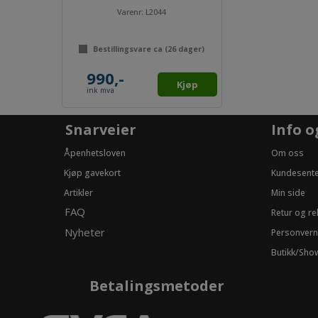
Varenr:
L2044
Bestillingsvare ca (
26
dager)
990,-
Kjøp
ink mva
Snarveier
Info o
Åpenhetsloven
Om oss
Kjøp gavekort
Kundesent
Artikler
Min side
FAQ
Retur og r
Nyheter
Personvern
Butikk/Sh
Betalingsmetoder