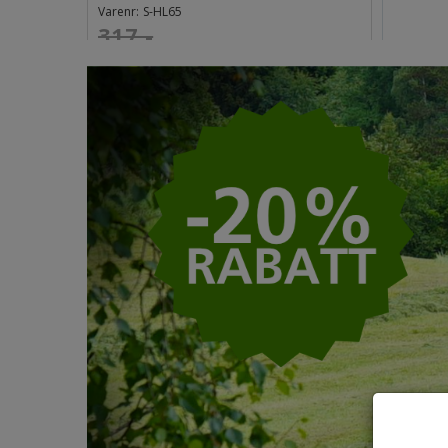
Kjøp
Varenr:
S-HL65
317,-
Fra
ink mva
Kjøp
158,-
ink m