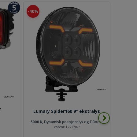
40%
e
Lumary Spider160 9" ekstralys
5000 K, Dynamisk posisjonslys og E Boost
Varenr:
L77170-P