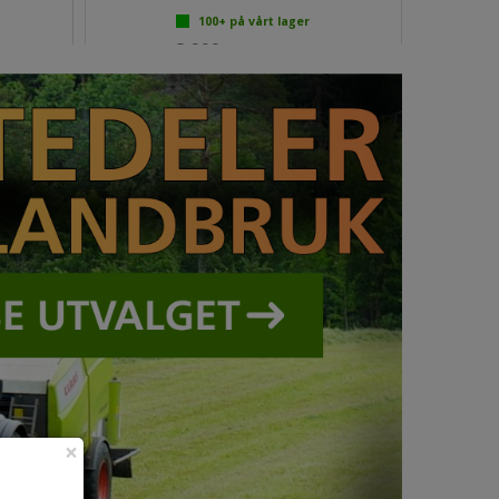
100+
på vårt lager
3 299,-
Fra 1 980,-
jøp
Velg
ink mva
×