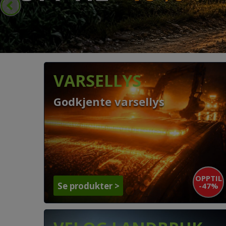
VARSELLYS
Godkjente varsellys
OPPTIL
-47%