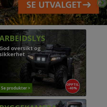
ARBEIDSLYS
God oversikt og
sikkerhet
OPPTIL
-40%