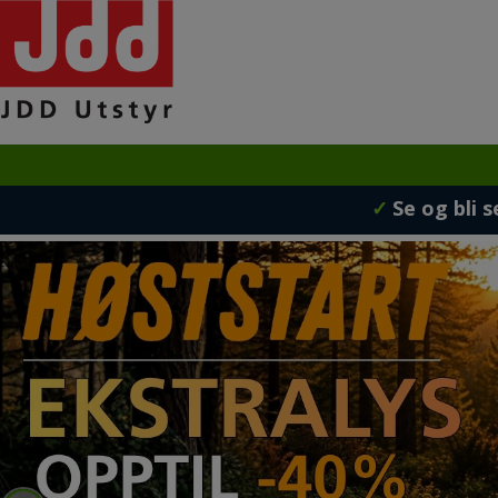
✓
Se og bli s