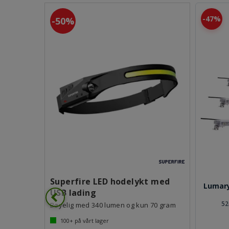
47%
50%
otate 50
g 24 volt
Superfire LED hodelykt med
Lumary
USB lading
52
Bøyelig med 340 lumen og kun 70 gram
100+
på vårt lager