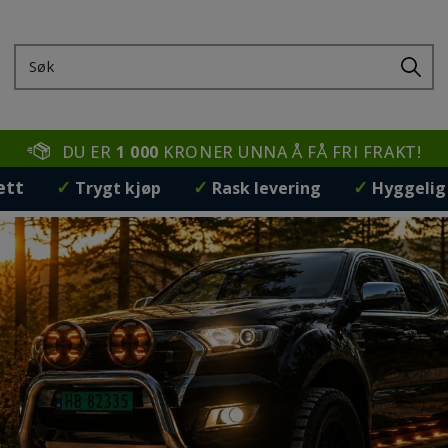
DU ER
1 000
KRONER UNNA Å FÅ FRI FRAKT!
ett
✓
✓
✓
Trygt kjøp
Rask levering
Hyggelig