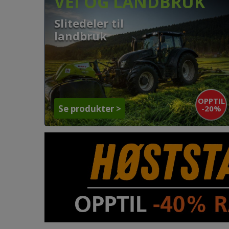
VEI OG LANDBRUK
Slitedeler til
landbruk
OPPTIL
-20%