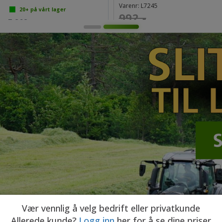
Varenr:
L7245
20+
på vårt lager
992,-
7 868,-
 4 157,-
ink mva
K
Velg
595,-
va
Vær vennlig å velg bedrift eller privatkunde
Allerede kunde?
Logg inn
her for å se dine priser