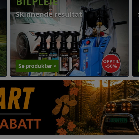
BILPLEIE
Skinnende resultat
OPPTIL
-50%