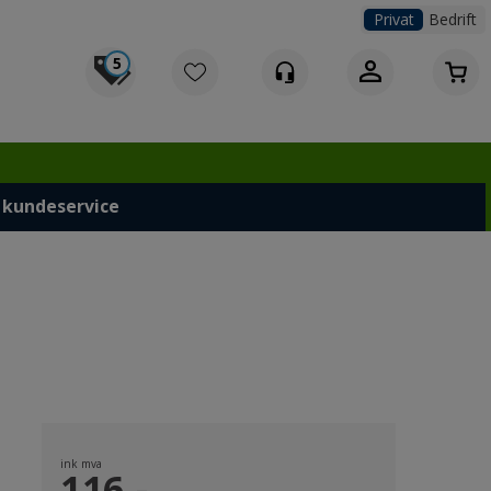
Privat
Bedrift
5
Logg inn
 kundeservice
ink mva
116,-