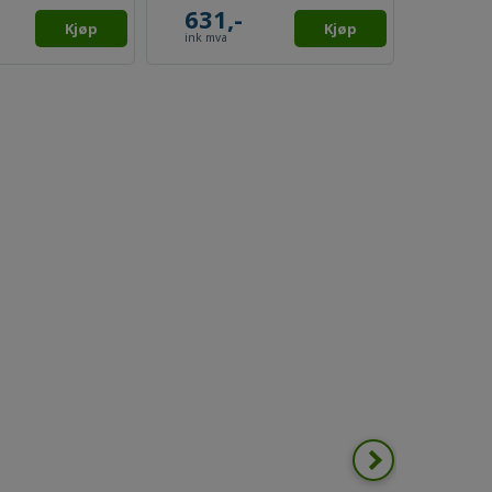
739,-
129,
Kjøp
Kjøp
ink mva
ink mva