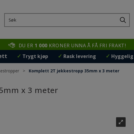
DU ER
1 000
KRONER UNNA Å FÅ FRI FRAKT!
ett
✓
✓
✓
Trygt kjøp
Rask levering
Hyggelig
kestropper
>
Komplett 2T jekkestropp 35mm x 3 meter
35mm x 3 meter