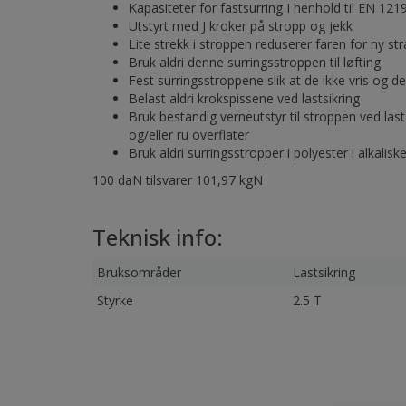
Kapasiteter for fastsurring I henhold til EN 121
Utstyrt med J kroker på stropp og jekk
Lite strekk i stroppen reduserer faren for ny s
Bruk aldri denne surringsstroppen til løfting
Fest surringsstroppene slik at de ikke vris og
Belast aldri krokspissene ved lastsikring
Bruk bestandig verneutstyr til stroppen ved las
og/eller ru overflater
Bruk aldri surringsstropper i polyester i alkalisk
100 daN tilsvarer 101,97 kgN
Teknisk info:
Bruksområder
Lastsikring
Styrke
2.5 T