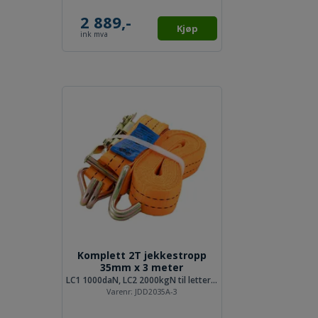
2 889,-
Kjøp
ink mva
Komplett 2T jekkestropp
35mm x 3 meter
LC1 1000daN, LC2 2000kgN til lettere god
Varenr:
JDD2035A-3