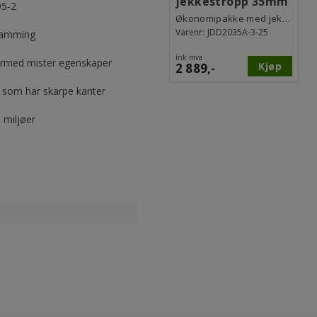
jekkestropp 35mm
95-2
x 3 meter
Økonomipakke med jekkestropper
Varenr:
JDD2035A-3-25
tramming
ink mva
 dermed mister egenskaper
Kjøp
2 889,-
t som har skarpe kanter
e miljøer