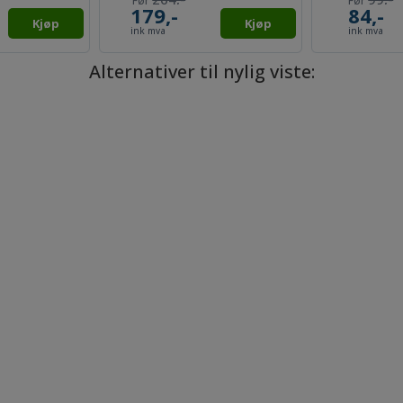
396,-
85,-
Kjøp
Kjøp
ink mva
ink mva
Alternativer til nylig viste: