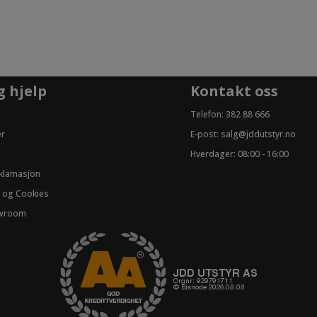
g hjelp
Kontakt oss
Telefon:
382 88 666
er
E-post:
salg@jddutstyr.no
Hverdager: 08:00 - 16:00
eklamasjon
 og Cookies
owroom