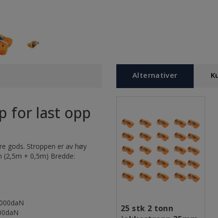
Alternativer
K
p for last opp
tere gods. Stroppen er av høy
 m (2,5m + 0,5m) Bredde:
 1000daN
25 stk 2 tonn
000daN