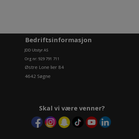
Bedriftsinformasjon
JDD Utstyr AS
Org nr: 929 791 711
Østre Lone lier 84
4642 Søgne
Skal vi være venner?