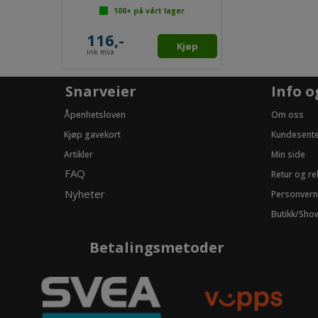
100+
på vårt lager
116,-
Kjøp
ink mva
Snarveier
Info o
Åpenhetsloven
Om oss
Kjøp gavekort
Kundesent
Artikler
Min side
FAQ
Retur og r
Nyheter
Personvern
Butikk/Sh
Betalingsmetoder