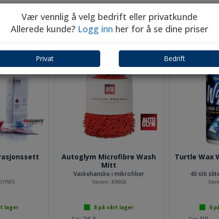
Vær vennlig å velg bedrift eller privatkunde
Andre kjøpte dette:
Allerede kunde?
Logg inn
her for å se dine priser
Privat
Bedrift
iv 107x45
krympe Kabelskosett 180
Liten las
deler
kroke
MD 400
med krympe og lim i boks
6 meter LC1 5
0-146
Varenr:
KABSKO01
Varen
rt lager
100+
på vårt lager
100+