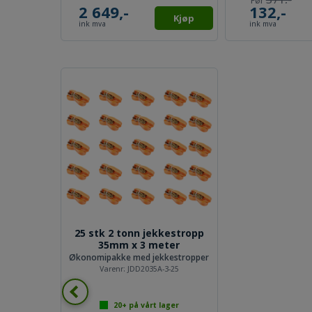
25,-
25,-
Kjøp
Kjøp
ink mva
ink mva
25 stk 2 tonn jekkestropp
35mm x 3 meter
Økonomipakke med jekkestropper
Varenr:
JDD2035A-3-25
20+
på vårt lager