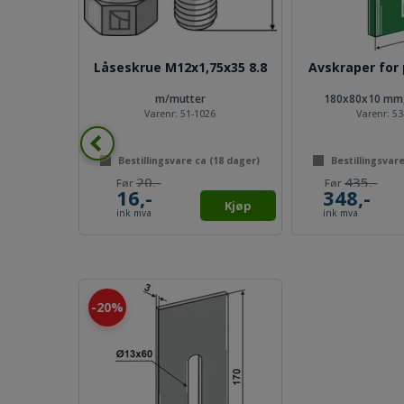
Låseskrue M12x1,75x35 8.8
Avskraper for
m/mutter
180x80x10 mm, 
Varenr:
51-1026
Varenr:
53
Bestillingsvare ca (
18
dager)
Bestillingsvare
20,-
435,-
16,-
348,-
Kjøp
ink mva
ink mva
20%