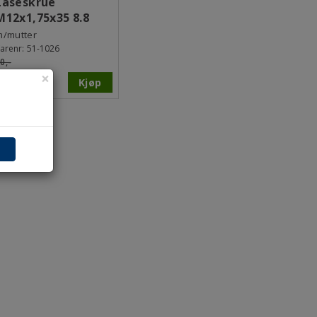
Låseskrue
M12x1,75x35 8.8
m/mutter
arenr:
51-1026
0,-
×
nk mva
Kjøp
16,-