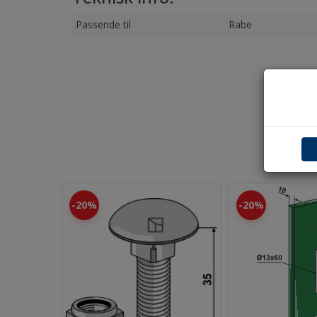
Passende til
Rabe
20%
20%