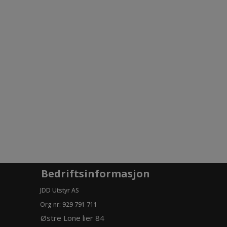
Bedriftsinformasjon
JDD Utstyr AS
Org nr: 929 791 711
Østre Lone lier 84