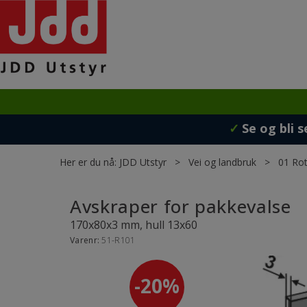
✓
Se og bli s
Her er du nå:
JDD Utstyr
>
Vei og landbruk
>
01 Rot
Avskraper for pakkevalse
170x80x3 mm, hull 13x60
Varenr:
51-R101
20%