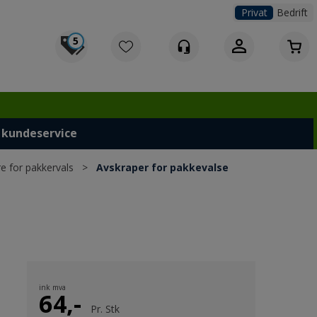
Privat
Bedrift
5
Logg inn
 kundeservice
e for pakkervals
>
Avskraper for pakkevalse
ink mva
64,-
Pr.
Stk