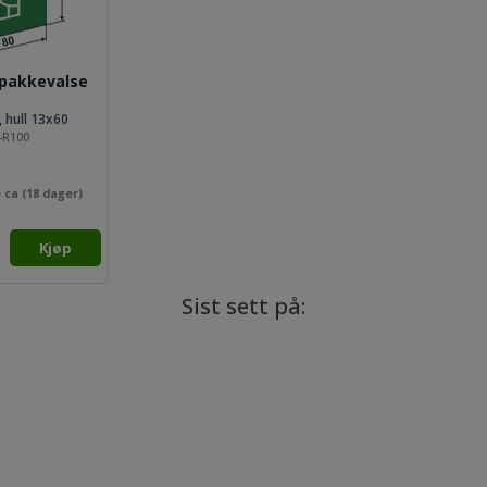
 pakkevalse
hull 13x60
-R100
 ca (
18
dager)
Kjøp
Sist sett på: