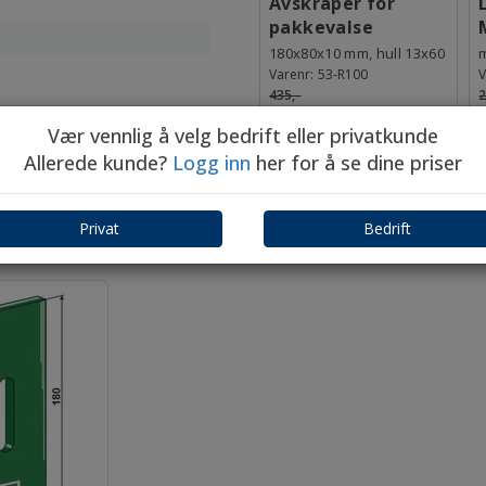
Avskraper for
pakkevalse
180x80x10 mm, hull 13x60
Varenr:
53-R100
V
435,-
2
ink mva
i
Kjøp
348,-
Vær vennlig å velg bedrift eller privatkunde
Allerede kunde?
Logg inn
her for å se dine priser
Privat
Bedrift
Mest solgte tilbehør til nylig viste