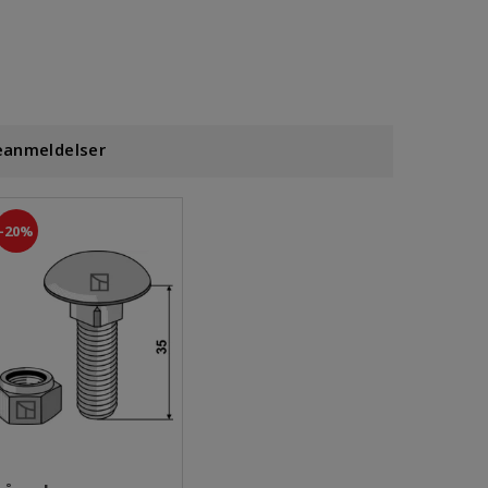
eanmeldelser
20%