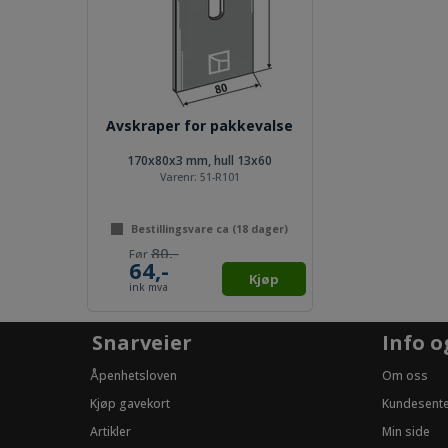
Avskraper for pakkevalse
170x80x3 mm, hull 13x60
Varenr:
51-R101
Bestillingsvare ca (
18
dager)
80,-
64,-
Kjøp
ink mva
Snarveier
Info o
Åpenhetsloven
Om oss
Kjøp gavekort
Kundesent
Artikler
Min side