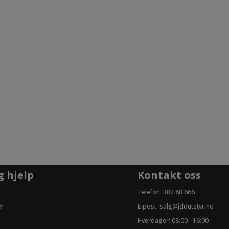
g hjelp
Kontakt oss
Telefon:
382 88 666
er
E-post:
salg@jddutstyr.no
Hverdager: 08:00 - 16:00