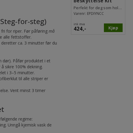
beskyttelse Kit
Perfekt for deg som holde bilen blank
Varenr:
EPDIYNCC
(Steg-for-steg)
ink mva
Kjøp
424,-
ri for riper. Før påføring
må
alle fettstoffer.
 deretter ca. 3 minutter før du
 dør). Påfør produktet i et
or å sikre 100% dekning.
let i 3–5 minutter.
berklut til alle striper er
telse. Vent minst 3 timer
et
 følgende regime:
øring. Unngå kjemisk vask de