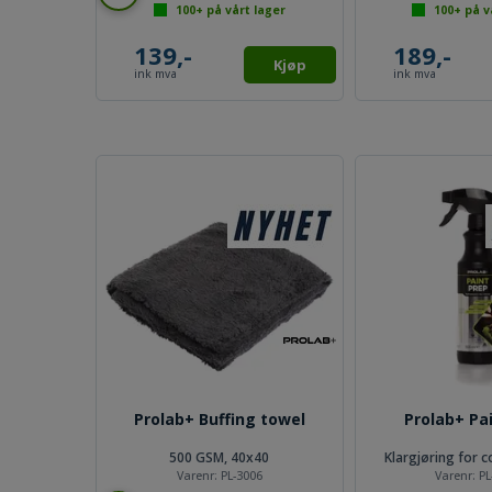
100+
på vårt lager
100+
på v
lager
139,-
189,-
Kjøp
Kjøp
ink mva
ink mva
Prolab+ Buffing towel
Prolab+ Pa
500 GSM, 40x40
Klargjøring for 
Varenr:
PL-3006
Varenr:
PL