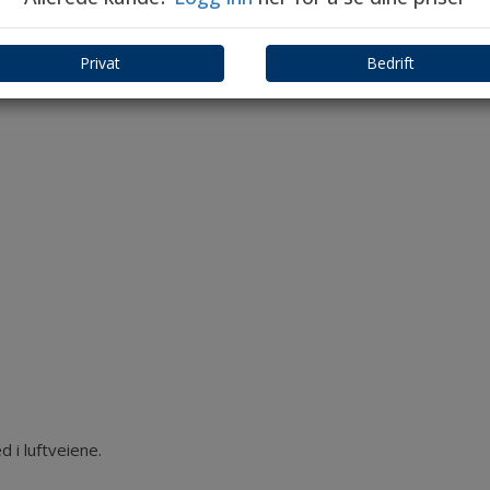
Privat
Bedrift
i luftveiene.