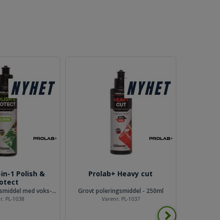
in-1 Polish &
Prolab+ Heavy cut
Prol
otect
1-stegs poleringsmiddel med voks- 250ml
Grovt poleringsmiddel - 250ml
Klargjør
r:
PL-1038
Varenr:
PL-1037