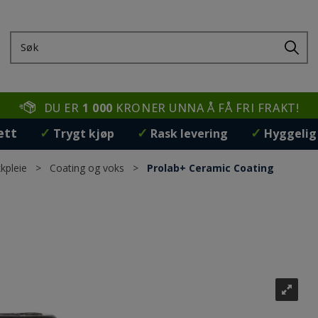
DU ER
1 000
KRONER UNNA Å FÅ FRI FRAKT!
ett
✓
✓
✓
Trygt kjøp
Rask levering
Hyggelig
kpleie
>
Coating og voks
>
Prolab+ Ceramic Coating