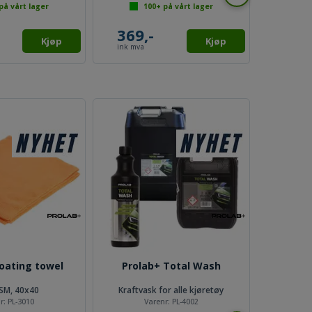
på vårt lager
100+
på vårt lager
1
369,-
99,
Kjøp
Kjøp
ink mva
ink mv
oating towel
Prolab+ Total Wash
SM, 40x40
Kraftvask for alle kjøretøy
r:
PL-3010
Varenr:
PL-4002