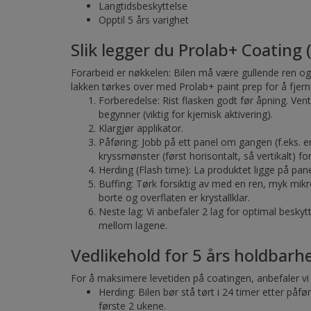
Langtidsbeskyttelse
Opptil 5 års varighet
Slik legger du Prolab+ Coating 
Forarbeid er nøkkelen: Bilen må være gullende ren og f
lakken tørkes over med Prolab+ paint prep for å fjerne 
Forberedelse: Rist flasken godt før åpning. Vent
begynner (viktig for kjemisk aktivering).
Klargjør applikator.
Påføring: Jobb på ett panel om gangen (f.eks. en
kryssmønster (først horisontalt, så vertikalt) f
Herding (Flash time): La produktet ligge på pane
Buffing: Tørk forsiktig av med en ren, myk mikrofi
borte og overflaten er krystallklar.
Neste lag: Vi anbefaler 2 lag for optimal beskyt
mellom lagene.
Vedlikehold for 5 års holdbarh
For å maksimere levetiden på coatingen, anbefaler vi
Herding: Bilen bør stå tørt i 24 timer etter påf
første 2 ukene.