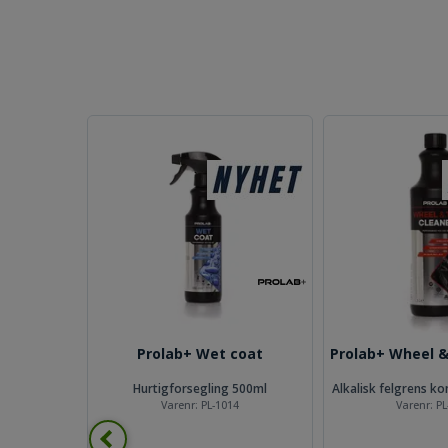
Prolab+ Wet coat
Prolab+ Wheel &
 towel
Hurtigforsegling 500ml
Alkalisk felgrens k
40
Varenr:
PL-1014
Varenr:
PL
0