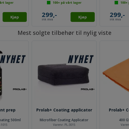
årt lager
100+
på vårt lager
100+
299,-
299,-
Kjøp
Kjøp
ink mva
ink mva
Mest solgte tilbehør til nylig viste
int prep
Prolab+ Coating applicator
Prolab+ C
coating 500ml
Microfiber Coating Applicator
400 G
-1015
Varenr:
PL-3015
Varen