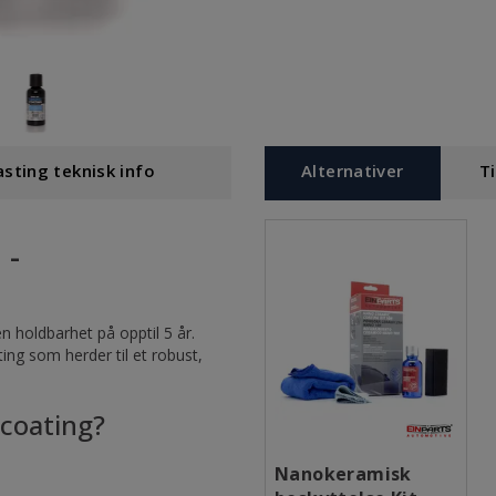
sting teknisk info
Alternativer
T
 -
 holdbarhet på opptil 5 år.
ing som herder til et robust,
 coating?
Nanokeramisk