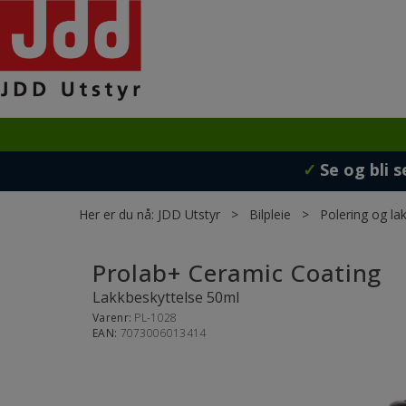
✓
Se og bli s
Her er du nå:
JDD Utstyr
>
Bilpleie
>
Polering og lak
Prolab+ Ceramic Coating
Lakkbeskyttelse 50ml
Varenr:
PL-1028
EAN:
7073006013414