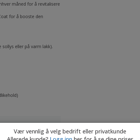
hver måned for å revitalisere
Coat for å booste den
sollys eller på varm lakk).
dlikehold)
Vær vennlig å velg bedrift eller privatkunde
Allerede kunde?
Logg inn
her for å se dine priser