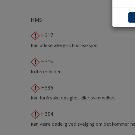
HMS
H317
Kan utløse allergisk hudreaksjon.
H315
Irriterer huden.
H336
Kan forårsake døsighet eller svimmelhet.
H304
Kan være dødelig ved svelging om det kommer ned 