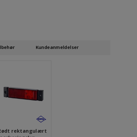
ilbehør
Kundeanmeldelser
Rødt rektangulært