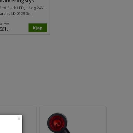
markeringslys
Med 3 stk LED, 12 og 24V, 3m kabel
arenr:
LD 0129-3m
nk mva
Kjøp
221,-
×