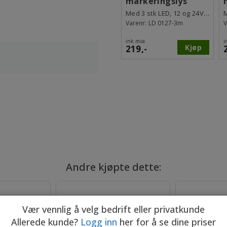
markeringslys
Med 3 stk LED, 12 og 24V, 3m kabel
Varenr:
LD 0127-3m
V
ink mva
i
Kjøp
219,-
Andre kjøpte dette:
Vær vennlig å velg bedrift eller privatkunde
Allerede kunde?
Logg inn
her for å se dine priser