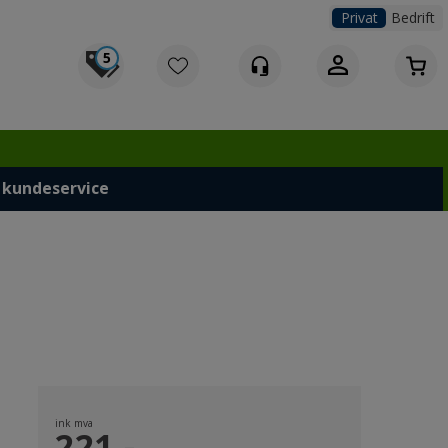
Privat
Bedrift
5
Logg inn
 kundeservice
ink mva
221,-