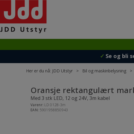
✓
Se og bli s
Her er du nå:
JDD Utstyr
>
Bil og maskinbelysning
Oransje rektangulært mark
Med 3 stk LED, 12 og 24V, 3m kabel
Varenr:
LD 0128-3m
EAN:
5901958850943