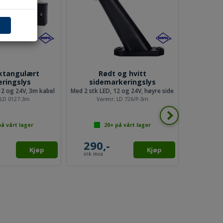
ektangulært
Rødt og hvitt
Sigare
ringslys
sidemarkeringslys
12 og 24V, 3m kabel
Med 2 stk LED, 12 og 24V, høyre side
Til strøm
:
LD 0127-3m
Varenr:
LD 726/P-3m
Va
å vårt lager
20+
på vårt lager
290,-
115,
Kjøp
Kjøp
ink mva
ink mva