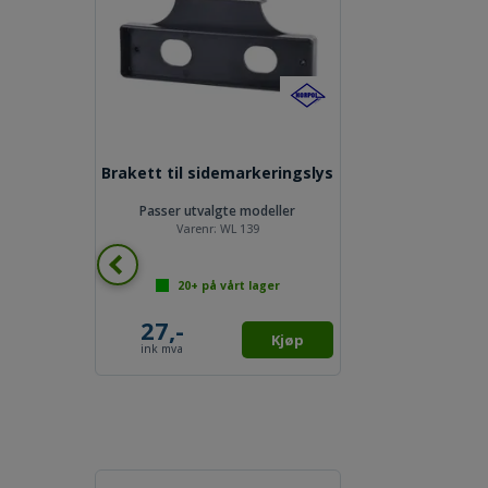
Brakett til sidemarkeringslys
Passer utvalgte modeller
Varenr:
WL 139
20+
på vårt lager
27,-
Kjøp
ink mva