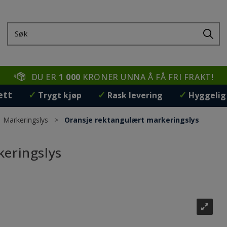
DU ER
1 000
KRONER UNNA Å FÅ FRI FRAKT!
ett
✓
✓
✓
Trygt kjøp
Rask levering
Hyggelig
>
Markeringslys
>
Oransje rektangulært markeringslys
eringslys