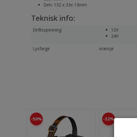
Dim: 132 x 33x 13mm
Teknisk info:
Driftsspenning
12V
24V
Lysfarge
oransje
50%
32%