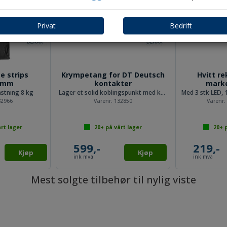
Privat
Bedrift
e strips
Krympetang for DT Deutsch
Hvitt r
20mm
kontakter
marke
stning 8 kg
Lager et solid koblingspunkt med krymp
Med 3 stk LED, 
32966
Varenr:
132850
Varenr
rt lager
20+
på vårt lager
20+
p
599,-
219,-
Kjøp
Kjøp
ink mva
ink mva
Mest solgte tilbehør til nylig viste