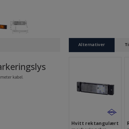
Alternativer
T
rkeringslys
 meter kabel.
Hvitt rektangulært