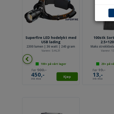
tk Derax
Superfire LED hodelykt med
100stk Sort
er
USB lading
2.5×1
0,5 til 2meter.Kan brukes til nesten alt
2300 lumen | 36 watt | 240 gram
Maks strekkbela
4
Varenr:
S-HL31
Varenr:
1
lager
100+
på vårt lager
20+
på vå
900,-
19,-
450,-
13,-
Kjøp
Kjøp
ink mva
ink mva