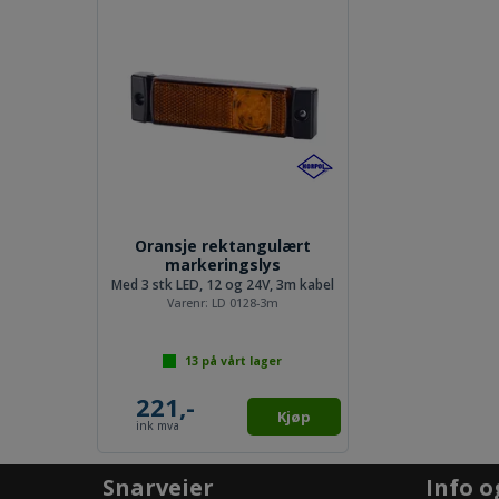
Oransje rektangulært
markeringslys
Med 3 stk LED, 12 og 24V, 3m kabel
Varenr:
LD 0128-3m
13
på vårt lager
221,-
Kjøp
ink mva
Snarveier
Info o