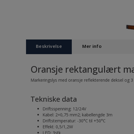
Beskrivelse
Mer info
Oransje rektangulært ma
Markeringslys med oransje reflekterende deksel og 3
Tekniske data
Driftsspenning: 12/24V
Kabel: 2×0,75 mm2; kabellengde 3m
Driftstemperatur: -30°C til +50°C
Effekt: 0,5/1,2W
LED: 3stk