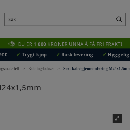
DU ER
1 000
KRONER UNNA Å FÅ FRI FRAKT!
ett
✓
✓
✓
Trygt kjøp
Rask levering
Hyggelig
ngsmateriell
>
Koblingsbokser
>
Sort kabelgjennomføring M24x1,5m
 M24x1,5mm