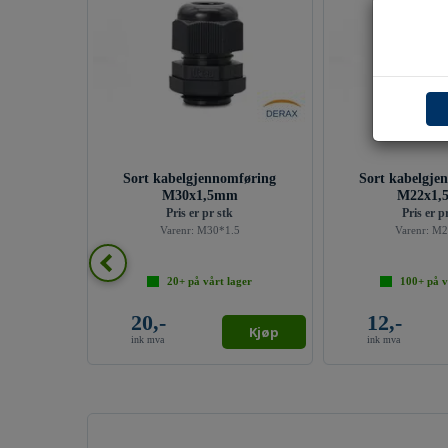
Sort kabelgjennomføring
Sort kabelgje
M30x1,5mm
M22x1,
Pris er pr stk
Pris er p
Varenr:
M30*1.5
Varenr:
M2
20+
på vårt lager
100+
på v
20,-
12,-
Kjøp
ink mva
ink mva