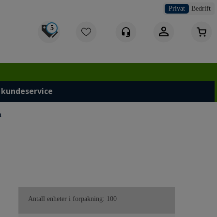
Privat
Bedrift
5
Logg inn
 kundeservice
m
Antall enheter i forpakning:
100