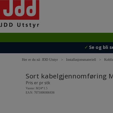
✓
Se og bli s
Her er du nå:
JDD Utstyr
>
Installasjonsmateriell
>
Kobli
Sort kabelgjennomføring
Pris er pr stk
Varenr:
M24*1.5
EAN:
7073006006836