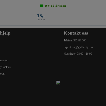
100+
på vårt lager
15,-
ink mva
 hjelp
Kontakt oss
Telefon:
382 88 666
E-post:
salg@jddutstyr.no
Hverdager: 08:00 - 16:00
lamasjon
g Cookies
room