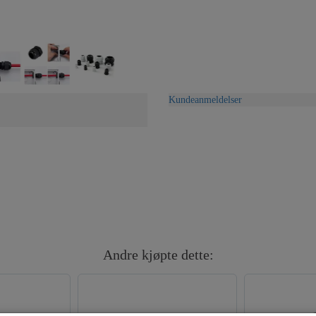
Kundeanmeldelser
Andre kjøpte dette: