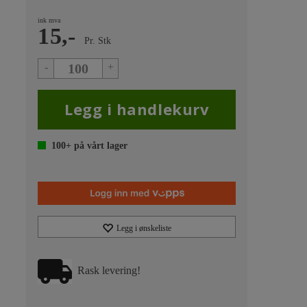
ink mva
15,-
Pr.
Stk
-
+
100+
på vårt lager
Legg i ønskeliste
Rask levering!