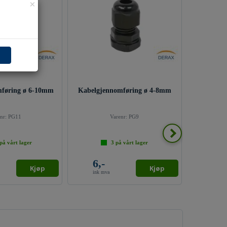
×
Kabelgjennomføring ø 6-10mm
Kabelgjennomføring ø 4-8mm
nr:
PG11
Varenr:
PG9
på vårt lager
3
på vårt lager
6,-
Kjøp
Kjøp
ink mva