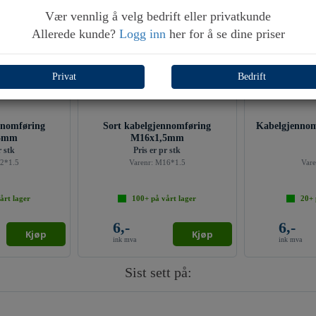
Vær vennlig å velg bedrift eller privatkunde
Allerede kunde?
Logg inn
her for å se dine priser
Privat
Bedrift
nnomføring
Sort kabelgjennomføring
5mm
M16x1,5mm
r stk
Pris er pr stk
2*1.5
Varenr:
M16*1.5
Vare
årt lager
100+
på vårt lager
20+
6,-
6,-
Kjøp
Kjøp
ink mva
ink mva
Sist sett på: