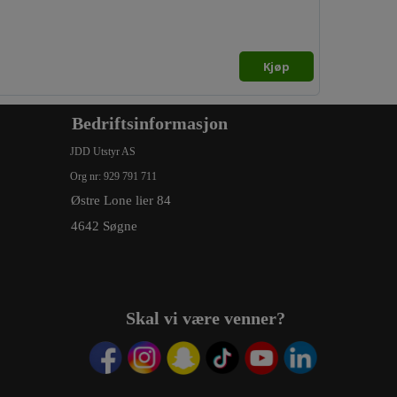
Kjøp
Bedriftsinformasjon
JDD Utstyr AS
Org nr: 929 791 711
Østre Lone lier 84
4642 Søgne
Skal vi være venner?