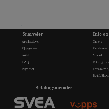
Snarveier
Info og
Åpenhetsloven
Om oss
Kjøp gavekort
Kundesenter
Artikler
Min side
FAQ
Retur og rek
Nyheter
Personvern o
Butikk/Show
Betalingsmetoder