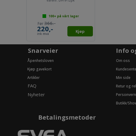
Varenr:
DH-9-12pk
100+
på vårt lager
366,-
220,-
Kjøp
ink mva
Snarveier
Info o
Åpenhetsloven
Om oss
Kjøp gavekort
Kundesent
Artikler
Min side
FAQ
Retur og r
Nyheter
Personvern
Butikk/Sh
Betalingsmetoder