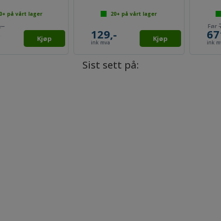
rt lager
100+
på vårt lager
20+
p
745,-
136,-
671,-
109,-
Kjøp
Kjøp
ink mva
ink mva
Sist sett på: