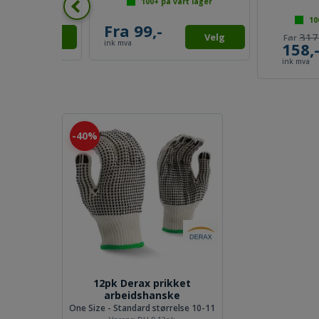
lager
100+
på vårt lager
20+
på vå
317,-
Velg
158,-
129,-
Kjøp
ink mva
ink mva
40%
12pk Derax prikket
arbeidshanske
One Size - Standard størrelse 10-11