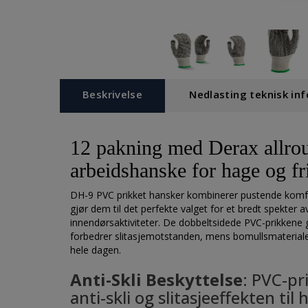
Beskrivelse
Nedlasting teknisk inf
12 pakning med Derax allro
arbeidshanske for hage og fr
DH-9 PVC prikket hansker kombinerer pustende komf
gjør dem til det perfekte valget for et bredt spekter 
innendørsaktiviteter. De dobbeltsidede PVC-prikkene g
forbedrer slitasjemotstanden, mens bomullsmaterial
hele dagen.
Anti-Skli Beskyttelse
: PVC-pr
anti-skli og slitasjeeffekten ti