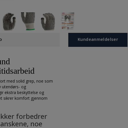
o
Kundeanmeldelser
und
itidsarbeid
ort med solid grep, noe som
av utendørs- og
ir ekstra beskyttelse og
et sikrer komfort gjennom
ikker forbedrer
l hanskene, noe