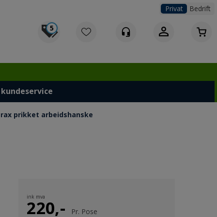
Privat
Bedrift
5
Logg inn
 kundeservice
rax prikket arbeidshanske
ink mva
220,-
Pr.
Pose