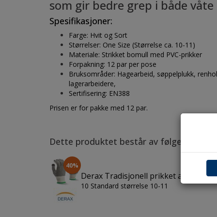
som gir bedre grep i både våte 
Spesifikasjoner:
Farge: Hvit og Sort
Størrelser: One Size (Størrelse ca. 10-11)
Materiale: Strikket bomull med PVC-prikker
Forpakning: 12 par per pose
Bruksområder: Hagearbeid, søppelplukk, renhold
lagerarbeidere,
Sertifisering: EN388
Prisen er for pakke med 12 par.
Dette produktet består av følgende kom
40%
Derax Tradisjonell prikket arbeidsha
10 Standard størrelse 10-11