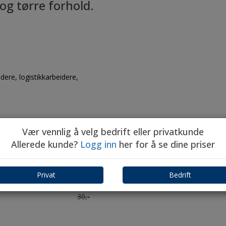
og tørre forhold.
ere, logistikkarbeidere,
Vær vennlig å velg bedrift eller privatkunde
Allerede kunde?
Logg inn
her for å se dine priser
ponenter:
Privat
Bedrift
ink mva
nske
Størrelse
18,-
30,-