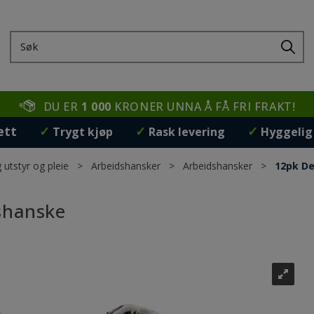
DU ER
1 000
KRONER UNNA Å FÅ FRI FRAKT!
ett
✓
✓
✓
Trygt kjøp
Rask levering
Hyggelig
 utstyr og pleie
>
Arbeidshansker
>
Arbeidshansker
>
12pk De
shanske