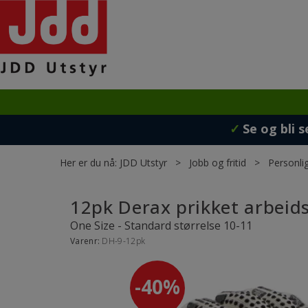
✓
Se og bli s
Her er du nå:
JDD Utstyr
>
Jobb og fritid
>
Personlig
12pk Derax prikket arbeid
One Size - Standard størrelse 10-11
Varenr:
DH-9-12pk
40%