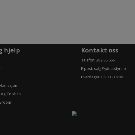
g hjelp
Kontakt oss
Telefon:
382 88 666
er
E-post:
salg@jddutstyr.no
Hverdager: 08:00 - 16:00
eklamasjon
 og Cookies
owroom