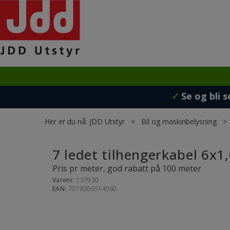
✓
Se og bli s
Her er du nå:
JDD Utstyr
>
Bil og maskinbelysning
7 ledet tilhengerkabel 6x
Pris pr meter, god rabatt på 100 meter
Varenr:
137930
EAN:
7073006014060