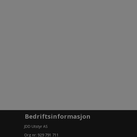
Bedriftsinformasjon
JDD Utstyr AS
Org nr: 929 791 711