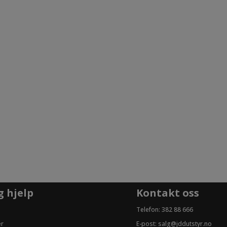
g hjelp
Kontakt oss
Telefon:
382 88 666
er
E-post:
salg@jddutstyr.no