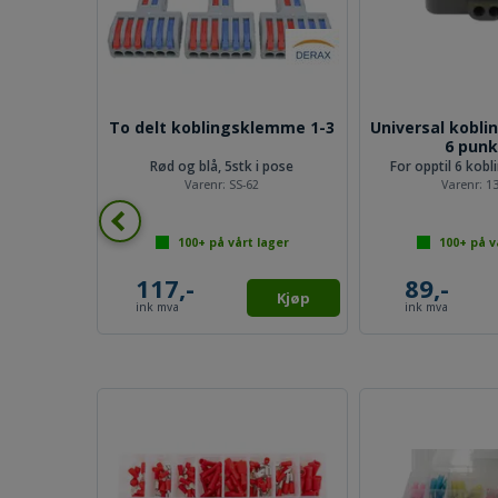
for 3
To delt koblingsklemme 1-3
Universal kobl
re
6 punk
k i pose
Rød og blå, 5stk i pose
For opptil 6 kob
P
Varenr:
SS-62
Varenr:
1
lager
100+
på vårt lager
100+
på v
117,-
89,-
Kjøp
Kjøp
ink mva
ink mva