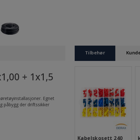
Tilbehør
Kund
x1,00 + 1x1,5
jøretøyinstallasjoner. Egnet
g påbygg der driftssikker
Kabelskosett 240