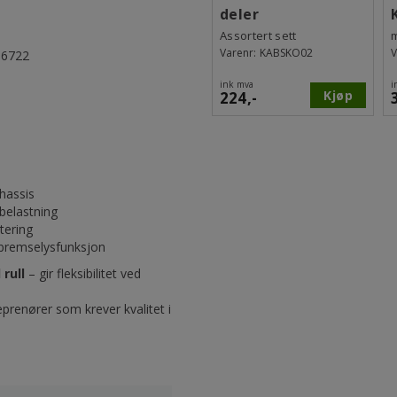
deler
Assortert sett
Varenr:
KABSKO02
V
O-6722
ink mva
i
Kjøp
224,-
chassis
belastning
tering
r bremselysfunksjon
rull
– gir fleksibilitet ved
eprenører som krever kvalitet i