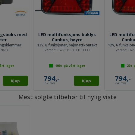
ingsboks med
LED multifunksjons baklys
LED multifu
ter
Canbus, høyre
Canbu
lingsklemmer
12V, 6 funksjoner, bajonettkontakt
12V, 6 funksjon
32823
Varenr:
FT-270 P TB LED O CO
Varenr:
FT-2
årt lager
100+
på vårt lager
20+
p
794,-
794,-
Kjøp
Kjøp
ink mva
ink mva
Mest solgte tilbehør til nylig viste