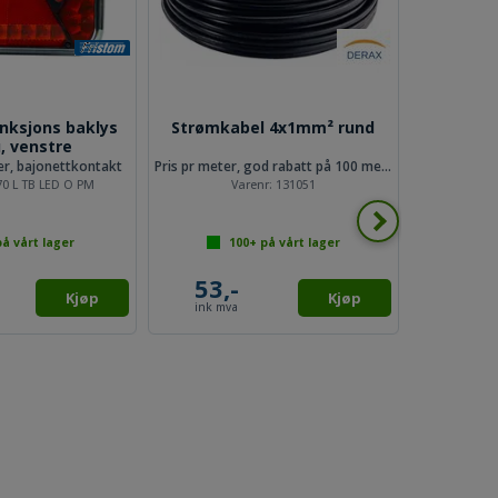
nksjons baklys
Strømkabel 4x1mm² rund
Strømka
, venstre
er, bajonettkontakt
Pris pr meter, god rabatt på 100 meter
70 L TB LED O PM
Varenr:
131051
å vårt lager
100+
på vårt lager
1
53,-
39,
Kjøp
Kjøp
ink mva
ink mv