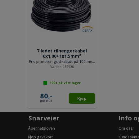
7 ledet tilhengerkabel
6x1,00+1x1,5mm²
Pris pr meter, god rabatt på 100 meter
Varenr:
137930
100+
på vårt lager
80,-
Kjøp
ink mva
Snarveier
Info o
Åpenhetsloven
Om oss
Kjøp gavekort
Kundesent