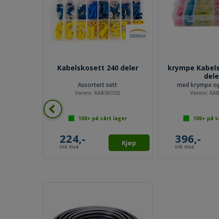
Kabelskosett 240 deler
krympe Kabels
dele
Assortert sett
med krympe og 
Varenr:
KABSKO02
Varenr:
KA
100+
på vårt lager
100+
på v
224,-
396,-
Kjøp
ink mva
ink mva