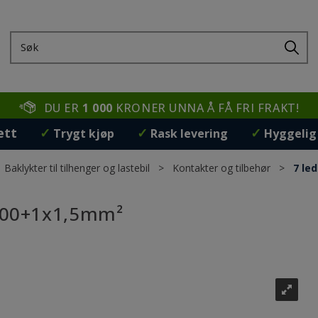
DU ER
1 000
KRONER UNNA Å FÅ FRI FRAKT!
ett
✓
✓
✓
Trygt kjøp
Rask levering
Hyggelig
>
Baklykter til tilhenger og lastebil
>
Kontakter og tilbehør
>
7 le
1,00+1x1,5mm²