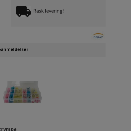
Rask levering!
eanmeldelser
krympe