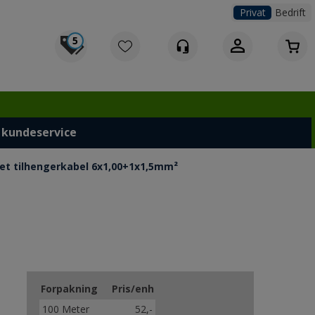
Privat
Bedrift
5
Logg inn
 kundeservice
det tilhengerkabel 6x1,00+1x1,5mm²
Forpakning
Pris/enh
100 Meter
52,-