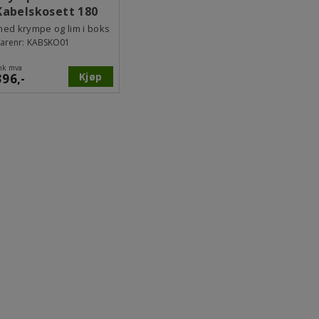
Kabelskosett 180
deler
med krympe og lim i boks
arenr:
KABSKO01
nk mva
Kjøp
396,-