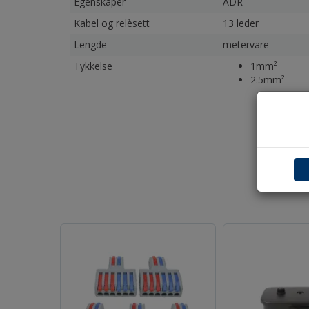
Egenskaper
ADR
Kabel og relèsett
13 leder
Lengde
metervare
Tykkelse
1mm²
2.5mm²