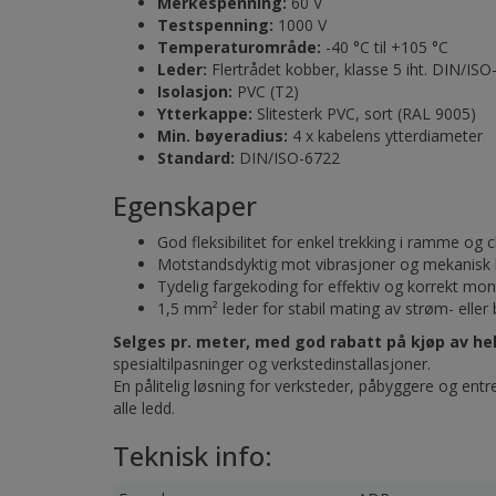
Merkespenning:
60 V
Testspenning:
1000 V
Temperaturområde:
-40 °C til +105 °C
Leder:
Flertrådet kobber, klasse 5 iht. DIN/IS
Isolasjon:
PVC (T2)
Ytterkappe:
Slitesterk PVC, sort (RAL 9005)
Min. bøyeradius:
4 x kabelens ytterdiameter
Standard:
DIN/ISO-6722
Egenskaper
God fleksibilitet for enkel trekking i ramme og 
Motstandsdyktig mot vibrasjoner og mekanisk 
Tydelig fargekoding for effektiv og korrekt mon
1,5 mm² leder for stabil mating av strøm- elle
Selges pr. meter, med god rabatt på kjøp av hel 
spesialtilpasninger og verkstedinstallasjoner.
En pålitelig løsning for verksteder, påbyggere og entr
alle ledd.
Teknisk info: