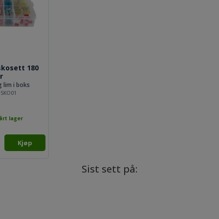
kosett 180
r
lim i boks
BSKO01
årt lager
Kjøp
Sist sett på: