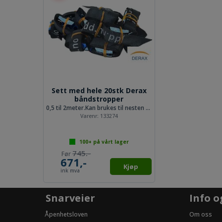
Sett med hele 20stk Derax
båndstropper
0,5 til 2meter.Kan brukes til nesten alt
Varenr:
133274
100+
på vårt lager
745,-
671,-
Kjøp
ink mva
Snarveier
Info o
Åpenhetsloven
Om oss