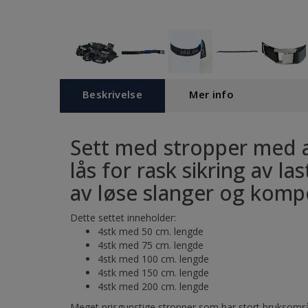
Beskrivelse
Mer info
Sett med stropper med 
lås for rask sikring av las
av løse slanger og komp
Dette settet inneholder:
4stk med 50 cm. lengde
4stk med 75 cm. lengde
4stk med 100 cm. lengde
4stk med 150 cm. lengde
4stk med 200 cm. lengde
Meget prisgunstige stropper som har stort bruksomr