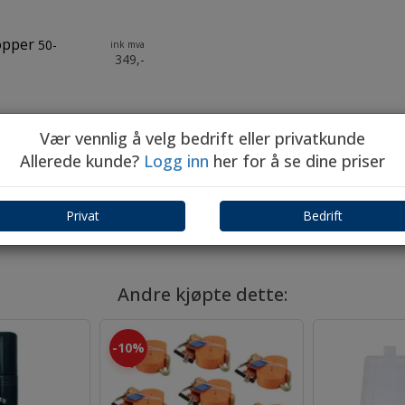
opper
50-
ink mva
349,-
Vær vennlig å velg bedrift eller privatkunde
opper
100-
ink mva
Allerede kunde?
Logg inn
her for å se dine priser
396,-
Privat
Bedrift
Andre kjøpte dette:
10%