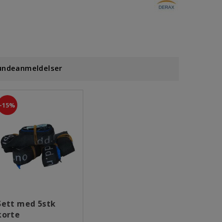
undeanmeldelser
15%
Sett med 5stk
korte