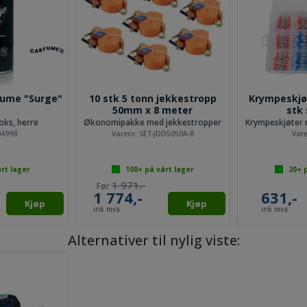
fume "Surge"
10 stk 5 tonn jekkestropp
Krympeskjø
50mm x 8 meter
stk 
oks, herre
Økonomipakke med jekkestropper
Krympeskjøter 
34998
Varenr:
SET-JDD5050A-8
Var
rt lager
100+
på vårt lager
20+
p
1 971,-
1 774,-
631,-
Kjøp
Kjøp
ink mva
ink mva
Alternativer til nylig viste: