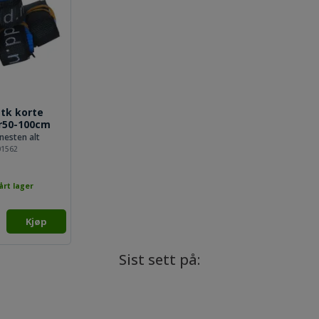
tk korte
r50-100cm
 nesten alt
01562
årt lager
Kjøp
Sist sett på: