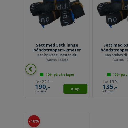
Sett med 5stk lange
Sett med 5s
båndstropper1-2meter
båndstroppe
Kan brukes til nesten alt
Kan brukes til
Varenr:
133053
Varenr:
1
100+
på vårt lager
100+
på v
224,-
159,-
190,-
135,-
Kjøp
ink mva
ink mva
10%