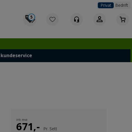
Privat
Bedrift
5
Logg inn
 kundeservice
ink mva
671,-
Pr.
Sett