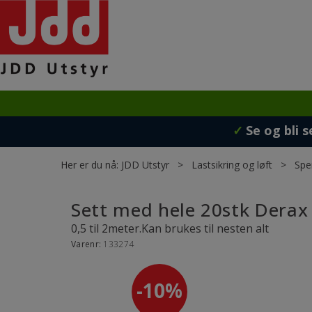
✓
Se og bli s
Her er du nå:
JDD Utstyr
>
Lastsikring og løft
>
Spe
Sett med hele 20stk Derax
0,5 til 2meter.Kan brukes til nesten alt
Varenr:
133274
10%