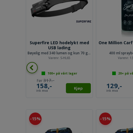
ikket
Superfire LED hodelykt med
One Million Car
ske
USB lading
rrelse 10-11
Bøyelig med 340 lumen og kun 70 gram
400 ml sprayb
pk
Varenr:
S-HL65
Varenr:
1
lager
100+
på vårt lager
20+
på vå
317,-
158,-
129,-
Kjøp
Kjøp
ink mva
ink mva
15%
15%