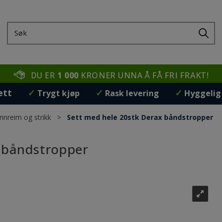
DU ER
1 000
KRONER UNNA Å FÅ FRI FRAKT!
ett
✓
✓
✓
Trygt kjøp
Rask levering
Hyggelig
nnreim og strikk
>
Sett med hele 20stk Derax båndstropper
 båndstropper