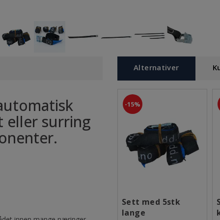
Alternativer
K
automatisk
15%
t eller surring
onenter.
Sett med 5stk
lange
ådet innen mange næringer.