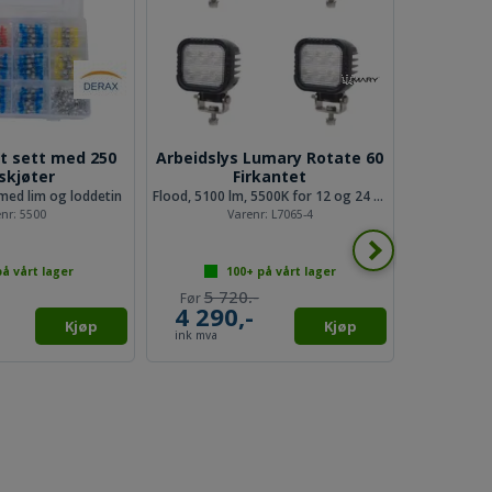
t sett med 250
Arbeidslys Lumary Rotate 60
3 polet 
skjøter
Firkantet
med lim og loddetin
Flood, 5100 lm, 5500K for 12 og 24 volt
til 
enr:
5500
Varenr:
L7065-4
å vårt lager
100+
på vårt lager
1
5 720,-
4 290,-
69,
Kjøp
Kjøp
ink mva
ink mv