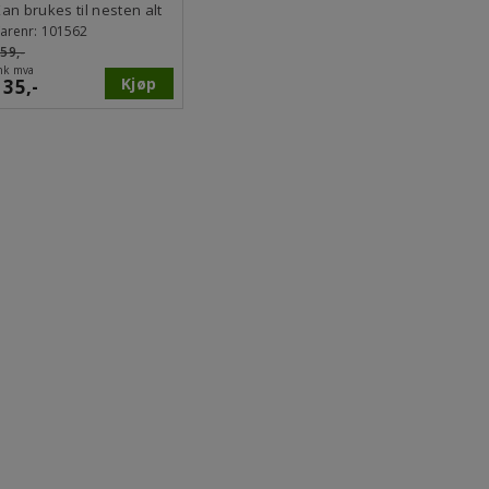
båndstropper50-
an brukes til nesten alt
100cm
arenr:
101562
59,-
nk mva
Kjøp
135,-