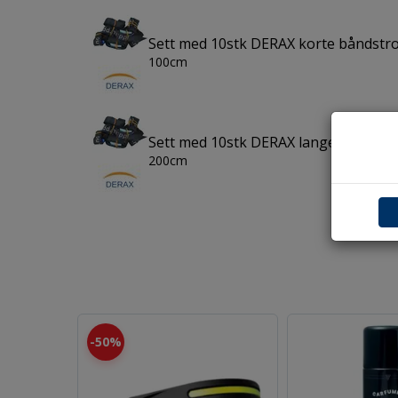
Sett med 10stk DERAX korte båndstr
100cm
Sett med 10stk DERAX lange båndstr
200cm
50%