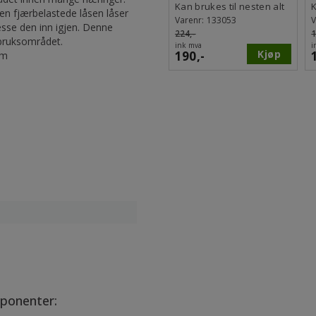
båndstropper1-
Kan brukes til nesten alt
K
en fjærbelastede låsen låser
2meter
Varenr:
133053
V
esse den inn igjen. Denne
224,-
1
 bruksområdet.
ink mva
i
Kjøp
190,-
cm
ponenter: