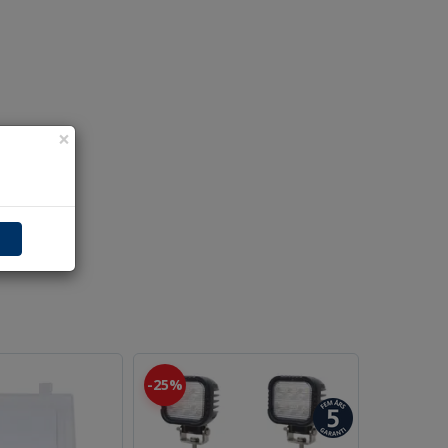
×
25%